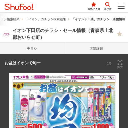
お気に入り
さがす
チラシ検索結果
「イオン」のチラシ検索結果
「イオン下田店」のチラシ・店舗情報
イオン下田店のチラシ・セール情報（青森県上北
郡おいらせ町）
チラシ
店舗詳細
お盆はイオンで均一
1/1
拡大