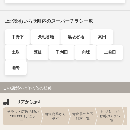
上北郡おいらせ町内のスーパーチラシ一覧
中野平
犬毛谷地
黒坂谷地
高田
土取
菜飯
千刈田
向坂
上前田
獺野
この店舗へのその他の経路
エリアから探す
チラシ・広告掲載の
上北郡おいら
都道府県から
青森県の市区
Shufoo!（シュフ
せ町のチラシ
探す
町村一覧
ー）
一覧