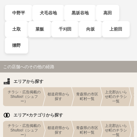
中野平
犬毛谷地
黒坂谷地
高田
土取
菜飯
千刈田
向坂
上前田
獺野
この店舗へのその他の経路
エリアから探す
チラシ・広告掲載の
上北郡おいら
都道府県から
青森県の市区
Shufoo!（シュフ
せ町のチラシ
探す
町村一覧
ー）
一覧
エリア×カテゴリから探す
チラシ・広告掲載の
上北郡おいら
都道府県から
青森県の市区
Shufoo!（シュフ
せ町のチラシ
探す
町村一覧
ー）
一覧