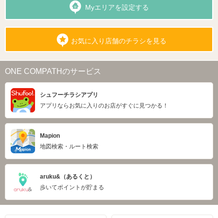
Myエリアを設定する
お気に入り店舗のチラシを見る
ONE COMPATHのサービス
シュフーチラシアプリ
アプリならお気に入りのお店がすぐに見つかる！
Mapion
地図検索・ルート検索
aruku&（あるくと）
歩いてポイントが貯まる