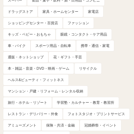
スーパー
食品・菓子・飲料・酒・日用品・コンビニ
ドラッグストア
家具・ホームセンター
家電店
ショッピングセンター・百貨店
ファッション
キッズ・ベビー・おもちゃ
眼鏡・コンタクト・ケア用品
車・バイク
スポーツ用品・自転車
携帯・通信・家電
通販・ネットショップ
花・ギフト・手芸
本・雑誌・音楽・DVD・映画・ゲーム
リサイクル
ヘルス&ビューティ・フィットネス
マンション・戸建・リフォーム・レンタル収納
旅行・ホテル・リゾート
学習塾・カルチャー・教育・教習所
レストラン・デリバリー・外食
フォトスタジオ・プリントサービス
アミューズメント
保険・共済・金融
冠婚葬祭・イベント