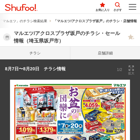
お気に入り
さがす
「マルエツ」のチラシ検索結果
「マルエツ/アクロスプラザ坂戸」のチラシ・店舗情報
マルエツ/アクロスプラザ坂戸のチラシ・セール
情報（埼玉県坂戸市）
チラシ
店舗詳細
8月7日〜8月20日 チラシ情報
1/2
拡大