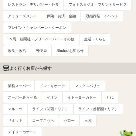
レストラン・デリバリー・外食
フォトスタジオ・プリントサービス
アミューズメント
保険・共済・金融
冠婚葬祭・イベント
プレゼントキャンペーン・クーポン
TV局・新聞社・フリーペーパー・その他
生活・くらし
政党・政治
郵便局
Shufoo!お知らせ
よく行くお店から探す
業務スーパー
ドン・キホーテ
マックスバリュ
スーパーみらべる
イオン
イトーヨーカドー
万代
マルエツ
ライフ（関西エリア）
ライフ（首都圏エリア）
サミット
コープこうべ
バロー
三和
デイリーカナート