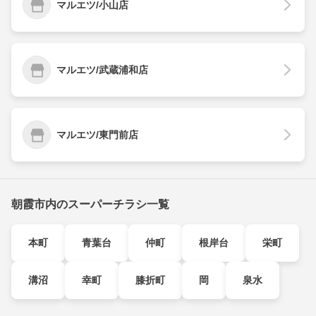
マルエツ/小山店
マルエツ/武蔵浦和店
マルエツ/東門前店
朝霞市内のスーパーチラシ一覧
本町
青葉台
仲町
根岸台
栄町
溝沼
幸町
膝折町
岡
泉水