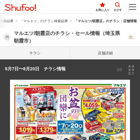
お気に入り
さがす
検索結果
「マルエツ」のチラシ検索結果
「マルエツ/朝霞店」のチラシ・店舗情報
マルエツ/朝霞店のチラシ・セール情報（埼玉県
朝霞市）
チラシ
店舗詳細
8月7日〜8月20日 チラシ情報
1/2
拡大