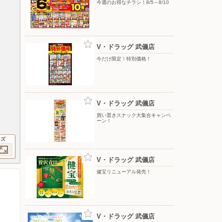
今週のお得なチラシ！8/5～8/10
V・ドラッグ 武儀店
今だけ限定！特別価格！
V・ドラッグ 武儀店
買い置きスナック大集合キャンペ
ーン！
イズ
V・ドラッグ 武儀店
健宝リニューアル発売！
V・ドラッグ 武儀店