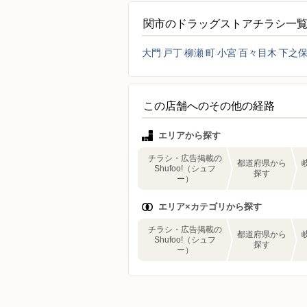
関市のドラッグストアチラシ一
大門
戸丁
柳瀬
町
小宮
百々目木
下之
この店舗へのその他の経路
エリアから探す
チラシ・広告掲載の
都道府県から
Shufoo!（シュフ
探す
ー）
エリア×カテゴリから探す
チラシ・広告掲載の
都道府県から
Shufoo!（シュフ
探す
ー）