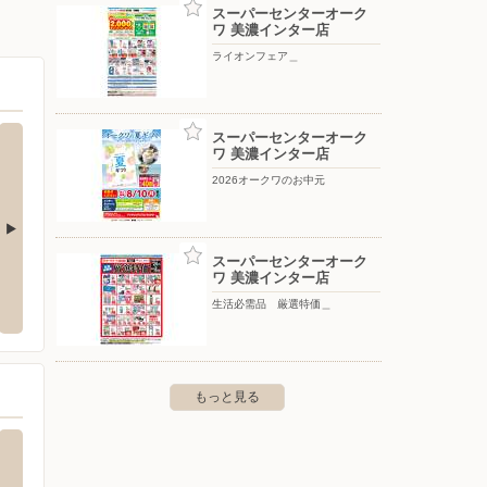
スーパーセンターオーク
ワ 美濃インター店
ライオンフェア＿
スーパーセンターオーク
ワ 美濃インター店
2026オークワのお中元
スーパーセンターオーク
ーしまむら/可児店
タマホーム/関店
ケーズ
ワ 美濃インター店
下恵土字高島3229-1
〒501-3936 岐阜県関市倉知687番地1
生活必需品 厳選特価＿
〒501-
もっと見る