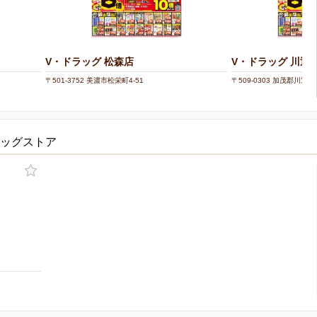
V・ドラッグ 松森店
V・ドラッグ 川辺
〒501-3752 美濃市松栄町4-51
〒509-0303 加茂郡川辺町
ラッグストア