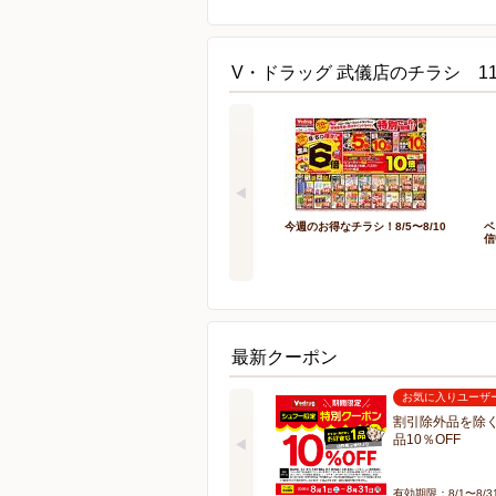
V・ドラッグ 武儀店のチラシ 1
今週のお得なチラシ！8/5〜8/10
ベ
信
最新クーポン
お気に入りユーザ
割引除外品を除く
品10％OFF
有効期限：8/1〜8/3