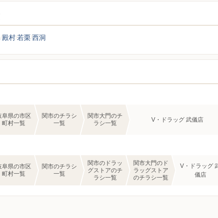
覧
保
殿村
若栗
西洞
岐阜県の市区
関市のチラシ
関市大門のチ
V・ドラッグ 武儀店
町村一覧
一覧
ラシ一覧
関市のドラッ
関市大門のド
V・ドラッグ 
岐阜県の市区
関市のチラシ
グストアのチ
ラッグストア
町村一覧
一覧
儀店
ラシ一覧
のチラシ一覧