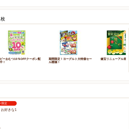
1枚
ビーおむつ10％OFFクーポン配
期間限定！ヨーグルト大特価セー
健宝リニューアル発
中！
ル開催！
ー限定
お好きな1
1