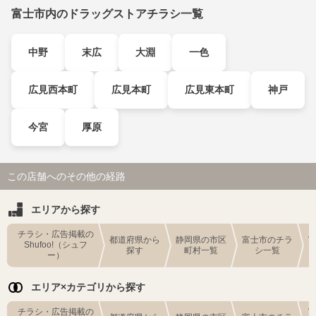
富士市内のドラッグストアチラシ一覧
中野
末広
大淵
一色
広見西本町
広見本町
広見東本町
神戸
今宮
厚原
この店舗へのその他の経路
エリアから探す
チラシ・広告掲載の
都道府県から
静岡県の市区
富士市のチラ
Shufoo!（シュフ
探す
町村一覧
シ一覧
ー）
エリア×カテゴリから探す
チラシ・広告掲載の