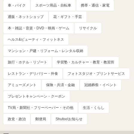
車・バイク
スポーツ用品・自転車
携帯・通信・家電
通販・ネットショップ
花・ギフト・手芸
本・雑誌・音楽・DVD・映画・ゲーム
リサイクル
ヘルス&ビューティ・フィットネス
マンション・戸建・リフォーム・レンタル収納
旅行・ホテル・リゾート
学習塾・カルチャー・教育・教習所
レストラン・デリバリー・外食
フォトスタジオ・プリントサービス
アミューズメント
保険・共済・金融
冠婚葬祭・イベント
プレゼントキャンペーン・クーポン
TV局・新聞社・フリーペーパー・その他
生活・くらし
政党・政治
郵便局
Shufoo!お知らせ