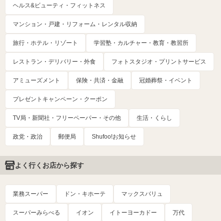
ヘルス&ビューティ・フィットネス
マンション・戸建・リフォーム・レンタル収納
旅行・ホテル・リゾート
学習塾・カルチャー・教育・教習所
レストラン・デリバリー・外食
フォトスタジオ・プリントサービス
アミューズメント
保険・共済・金融
冠婚葬祭・イベント
プレゼントキャンペーン・クーポン
TV局・新聞社・フリーペーパー・その他
生活・くらし
政党・政治
郵便局
Shufoo!お知らせ
よく行くお店から探す
業務スーパー
ドン・キホーテ
マックスバリュ
スーパーみらべる
イオン
イトーヨーカドー
万代