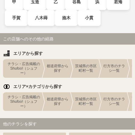
甲
玉造
乙
谷島
浜
若海
手賀
八木蒔
捻木
小貫
この店舗へのその他の経路
エリアから探す
チラシ・広告掲載の
都道府県から
茨城県の市区
行方市のチラ
Shufoo!（シュフ
探す
町村一覧
シ一覧
ー）
エリア×カテゴリから探す
チラシ・広告掲載の
都道府県から
茨城県の市区
行方市のチラ
Shufoo!（シュフ
探す
町村一覧
シ一覧
ー）
他のチラシを探す