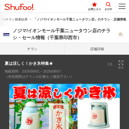
お気に入り
さがす
」のチラシ検索結果
「ノジマ/イオンモール千葉ニュータウン店」のチラシ・店舗情報
ノジマ/イオンモール千葉ニュータウン店のチラ
シ・セール情報（千葉県印西市）
チラシ
店舗詳細
夏は涼しく！かき氷特集★
1/1
拡大
掲載期間：2026/08/01～2026/08/07
（有効期限はチラシの記載をご確認下さい）