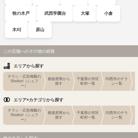
牧の木戸
武西学園台
大塚
小倉
木刈
原山
この店舗へのその他の経路
エリアから探す
チラシ・広告掲載の
都道府県から
千葉県の市区
印西市のチラ
Shufoo!（シュフ
探す
町村一覧
シ一覧
ー）
エリア×カテゴリから探す
チラシ・広告掲載の
都道府県から
千葉県の市区
印西市のチラ
Shufoo!（シュフ
探す
町村一覧
シ一覧
ー）
他のチラシを探す