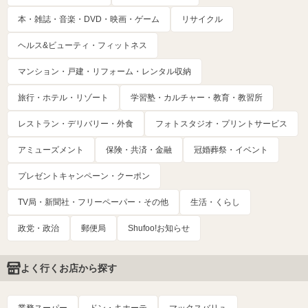
本・雑誌・音楽・DVD・映画・ゲーム
リサイクル
ヘルス&ビューティ・フィットネス
マンション・戸建・リフォーム・レンタル収納
旅行・ホテル・リゾート
学習塾・カルチャー・教育・教習所
レストラン・デリバリー・外食
フォトスタジオ・プリントサービス
アミューズメント
保険・共済・金融
冠婚葬祭・イベント
プレゼントキャンペーン・クーポン
TV局・新聞社・フリーペーパー・その他
生活・くらし
政党・政治
郵便局
Shufoo!お知らせ
よく行くお店から探す
業務スーパー
ドン・キホーテ
マックスバリュ