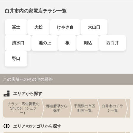
白井市内の家電店チラシ一覧
冨士
大松
けやき台
大山口
清水口
池の上
根
堀込
西白井
野口
この店舗へのその他の経路
エリアから探す
チラシ・広告掲載の
都道府県から
千葉県の市区
白井市のチラ
Shufoo!（シュフ
探す
町村一覧
シ一覧
ー）
エリア×カテゴリから探す