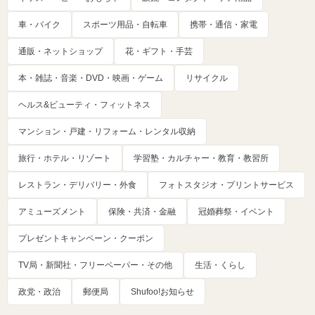
車・バイク
スポーツ用品・自転車
携帯・通信・家電
通販・ネットショップ
花・ギフト・手芸
本・雑誌・音楽・DVD・映画・ゲーム
リサイクル
ヘルス&ビューティ・フィットネス
マンション・戸建・リフォーム・レンタル収納
旅行・ホテル・リゾート
学習塾・カルチャー・教育・教習所
レストラン・デリバリー・外食
フォトスタジオ・プリントサービス
アミューズメント
保険・共済・金融
冠婚葬祭・イベント
プレゼントキャンペーン・クーポン
TV局・新聞社・フリーペーパー・その他
生活・くらし
政党・政治
郵便局
Shufoo!お知らせ