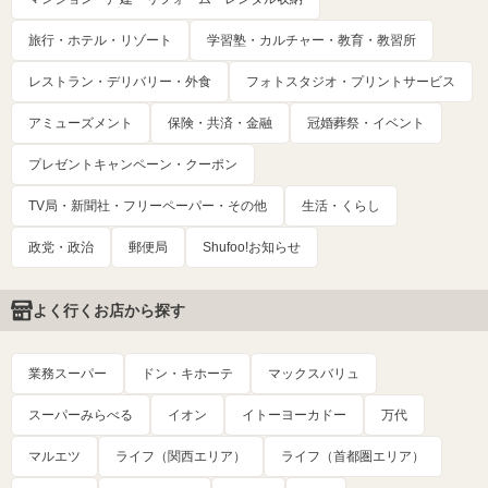
旅行・ホテル・リゾート
学習塾・カルチャー・教育・教習所
レストラン・デリバリー・外食
フォトスタジオ・プリントサービス
アミューズメント
保険・共済・金融
冠婚葬祭・イベント
プレゼントキャンペーン・クーポン
TV局・新聞社・フリーペーパー・その他
生活・くらし
政党・政治
郵便局
Shufoo!お知らせ
よく行くお店から探す
業務スーパー
ドン・キホーテ
マックスバリュ
スーパーみらべる
イオン
イトーヨーカドー
万代
マルエツ
ライフ（関西エリア）
ライフ（首都圏エリア）