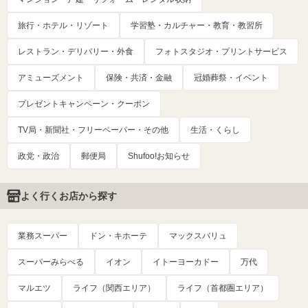
旅行・ホテル・リゾート
学習塾・カルチャー・教育・教習所
レストラン・デリバリー・外食
フォトスタジオ・プリントサービス
アミューズメント
保険・共済・金融
冠婚葬祭・イベント
プレゼントキャンペーン・クーポン
TV局・新聞社・フリーペーパー・その他
生活・くらし
政党・政治
郵便局
Shufoo!お知らせ
よく行くお店から探す
業務スーパー
ドン・キホーテ
マックスバリュ
スーパーみらべる
イオン
イトーヨーカドー
万代
マルエツ
ライフ（関西エリア）
ライフ（首都圏エリア）