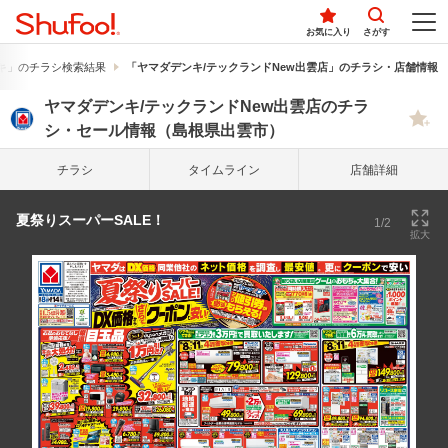
お気に入り
さがす
キ」のチラシ検索結果
「ヤマダデンキ/テックランドNew出雲店」のチラシ・店舗情報
ヤマダデンキ/テックランドNew出雲店のチラ
シ・セール情報（島根県出雲市）
チラシ
タイム
ライン
店舗詳細
夏祭りスーパーSALE！
1/2
拡大