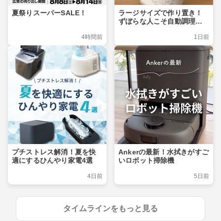
夏祭りスーパーSALE！
ラージサイズで作り置き！
ずぼらな人こそ自動調理ポ
ット
4時間前
1日前
プチストレス解消！夏を快
Ankerの最新！水拭きがすご
適にするひんやり家電4選
いロボット掃除機
4日前
5日前
タイムラインをもっと見る