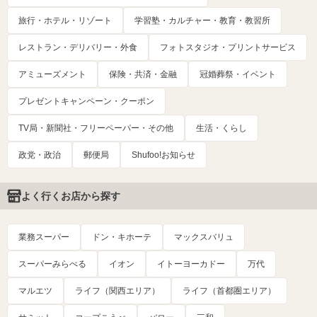
旅行・ホテル・リゾート
学習塾・カルチャー・教育・教習所
レストラン・デリバリー・外食
フォトスタジオ・プリントサービス
アミューズメント
保険・共済・金融
冠婚葬祭・イベント
プレゼントキャンペーン・クーポン
TV局・新聞社・フリーペーパー・その他
生活・くらし
政党・政治
郵便局
Shufoo!お知らせ
よく行くお店から探す
業務スーパー
ドン・キホーテ
マックスバリュ
スーパーみらべる
イオン
イトーヨーカドー
万代
マルエツ
ライフ（関西エリア）
ライフ（首都圏エリア）