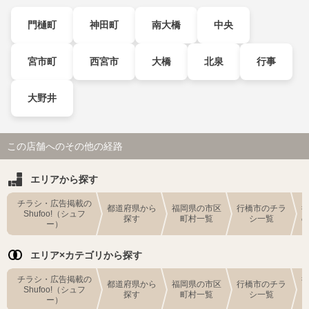
門樋町
神田町
南大橋
中央
宮市町
西宮市
大橋
北泉
行事
大野井
この店舗へのその他の経路
エリアから探す
チラシ・広告掲載の
都道府県から
福岡県の市区
行橋市のチラ
Shufoo!（シュフ
探す
町村一覧
シ一覧
ー）
エリア×カテゴリから探す
チラシ・広告掲載の
都道府県から
福岡県の市区
行橋市のチラ
Shufoo!（シュフ
探す
町村一覧
シ一覧
ー）