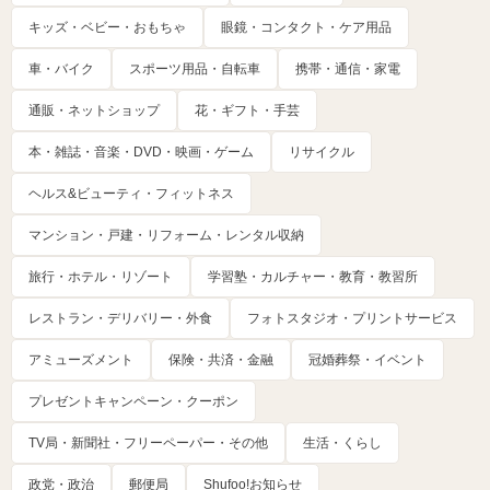
キッズ・ベビー・おもちゃ
眼鏡・コンタクト・ケア用品
車・バイク
スポーツ用品・自転車
携帯・通信・家電
通販・ネットショップ
花・ギフト・手芸
本・雑誌・音楽・DVD・映画・ゲーム
リサイクル
ヘルス&ビューティ・フィットネス
マンション・戸建・リフォーム・レンタル収納
旅行・ホテル・リゾート
学習塾・カルチャー・教育・教習所
レストラン・デリバリー・外食
フォトスタジオ・プリントサービス
アミューズメント
保険・共済・金融
冠婚葬祭・イベント
プレゼントキャンペーン・クーポン
TV局・新聞社・フリーペーパー・その他
生活・くらし
政党・政治
郵便局
Shufoo!お知らせ