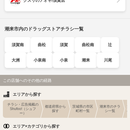
クスリのアオキ/須賀店
潮来市内のドラッグストアチラシ一覧
須賀南
曲松
須賀
曲松南
辻
大洲
小泉南
小泉
潮来
川尾
この店舗へのその他の経路
エリアから探す
チラシ・広告掲載の
都道府県から
茨城県の市区
潮来市のチラ
Shufoo!（シュフ
探す
町村一覧
シ一覧
ー）
エリア×カテゴリから探す