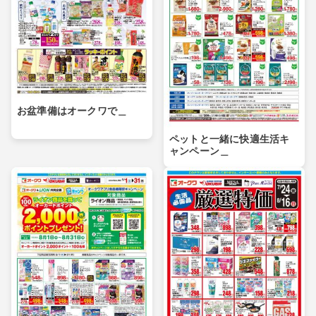
お盆準備はオークワで＿
ペットと一緒に快適生活キ
ャンペーン＿