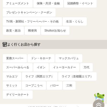
アミューズメント
保険・共済・金融
冠婚葬祭・イベント
プレゼントキャンペーン・クーポン
TV局・新聞社・フリーペーパー・その他
生活・くらし
政党・政治
郵便局
Shufoo!お知らせ
よく行くお店から探す
業務スーパー
ドン・キホーテ
マックスバリュ
スーパーみらべる
イオン
イトーヨーカドー
万代
マルエツ
ライフ（関西エリア）
ライフ（首都圏エリア）
サミット
コープこうべ
バロー
三和
デイリーカナート