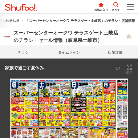
お気に入り
さがす
ラシ検索結果
「スーパーセンターオークワ テラスゲート土岐店」のチラシ・店舗情報
スーパーセンターオークワ テラスゲート土岐店
のチラシ・セール情報（岐阜県土岐市）
チラシ
タイム
ライン
店舗詳細
家族で過ごす夏休み_
1/2
拡大