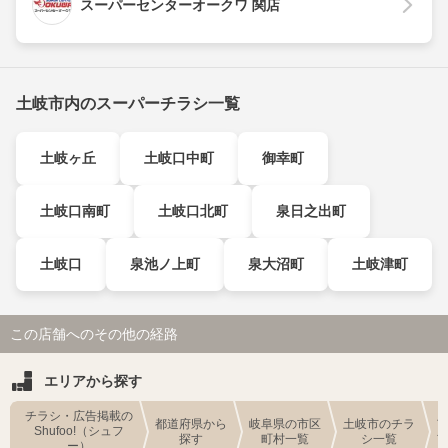
スーパーセンターオークワ 関店
土岐市内のスーパーチラシ一覧
土岐ヶ丘
土岐口中町
御幸町
土岐口南町
土岐口北町
泉日之出町
土岐口
泉池ノ上町
泉大沼町
土岐津町
この店舗へのその他の経路
エリアから探す
チラシ・広告掲載の
都道府県から
岐阜県の市区
土岐市のチラ
Shufoo!（シュフ
探す
町村一覧
シ一覧
ー）