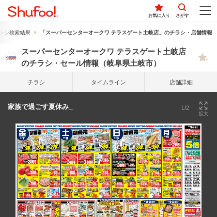
お気に入り
さがす
ラシ検索結果
「スーパーセンターオークワ テラスゲート土岐店」のチラシ・店舗情報
スーパーセンターオークワ テラスゲート土岐店
のチラシ・セール情報（岐阜県土岐市）
チラシ
タイム
ライン
店舗詳細
家族で過ごす夏休み_
1/2
拡大