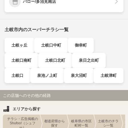
バロー/多治見南店
土岐市内のスーパーチラシ一覧
土岐ヶ丘
土岐口中町
御幸町
土岐口南町
土岐口北町
泉日之出町
土岐口
泉池ノ上町
泉大沼町
土岐津町
この店舗へのその他の経路
エリアから探す
チラシ・広告掲載の
都道府県から
岐阜県の市区
土岐市のチラ
Shufoo!（シュフ
探す
町村一覧
シ一覧
ー）