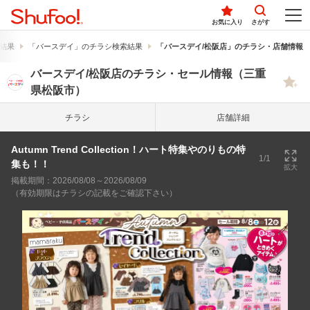
お気に入り
さがす
結果
「バースデイ」のチラシ検索結果
「バースデイ/松阪店」のチラシ・店舗情報
バースデイ/松阪店のチラシ・セール情報（三重
県松阪市）
チラシ
店舗詳細
Autumn Trend Collection！ハート特集やのりもの特
1/1
集も！！
拡大
掲載期間：2026/08/08～2026/08/09
（有効期限はチラシの記載をご確認下さい）