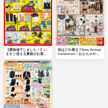
【夏物値下しました！】い
秋はどれ着る？New Arrival
ますぐ使える夏物がお買い
Collection！おもちゃや食
得価格に♪夏物まとめ買いの
品もあるよ！！
チャンス！