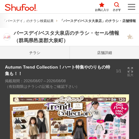
お気に入り
さがす
「バースデイ」のチラシ検索結果
「バースデイ/ベスタ大泉店」のチラシ・店舗情報
バースデイ/ベスタ大泉店のチラシ・セール情報
（群馬県邑楽郡大泉町）
チラシ
店舗詳細
Autumn Trend Collection！ハート特集やのりもの特
1/1
集も！！
拡大
掲載期間：2026/08/07～2026/08/08
（有効期限はチラシの記載をご確認下さい）