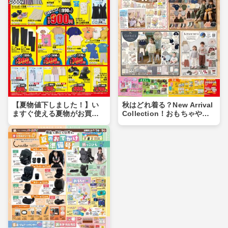
【夏物値下しました！】い
秋はどれ着る？New Arrival
ますぐ使える夏物がお買い
Collection！おもちゃや食
得価格に♪夏物まとめ買いの
品もあるよ！！
チャンス！