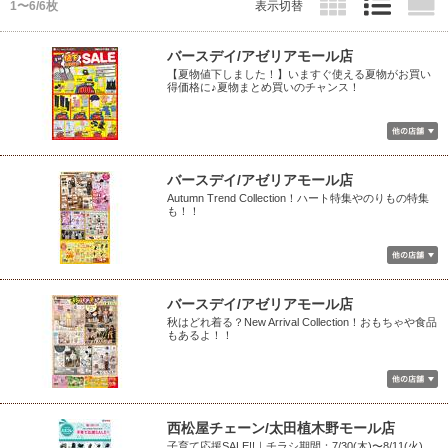
1〜6/6枚
表示切替
バースデイ/アゼリアモール店
【夏物値下しました！】いますぐ使える夏物がお買い
得価格に♪夏物まとめ買いのチャンス！
バースデイ/アゼリアモール店
Autumn Trend Collection！ハート特集やのりもの特集
も！！
バースデイ/アゼリアモール店
秋はどれ着る？New Arrival Collection！おもちゃや食品
もあるよ！！
西松屋チェーン/太田植木野モール店
子育て応援SALE!!｜チラシ期間：7/30(木)〜8/11(火)