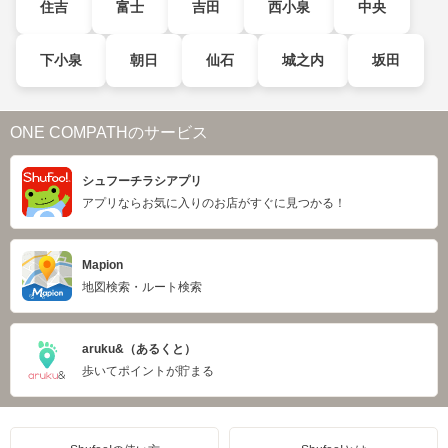
住吉
富士
吉田
西小泉
中央
下小泉
朝日
仙石
城之内
坂田
ONE COMPATHのサービス
シュフーチラシアプリ
アプリならお気に入りのお店がすぐに見つかる！
Mapion
地図検索・ルート検索
aruku&（あるくと）
歩いてポイントが貯まる