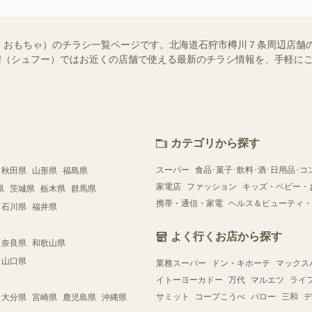
・おもちゃ）のチラシ一覧ページです。北海道石狩市樽川７条周辺店舗
foo!（シュフー）ではお近くの店舗で使える最新のチラシ情報を、手軽
カテゴリから探す
スーパー
食品･菓子･飲料･酒･日用品･コ
秋田県
山形県
福島県
家電店
ファッション
キッズ・ベビー・
県
茨城県
栃木県
群馬県
携帯・通信・家電
ヘルス＆ビューティ・
石川県
福井県
よく行くお店から探す
奈良県
和歌山県
山口県
業務スーパー
ドン・キホーテ
マックス
イトーヨーカドー
万代
マルエツ
ライ
サミット
コープこうべ
バロー
三和
デ
大分県
宮崎県
鹿児島県
沖縄県