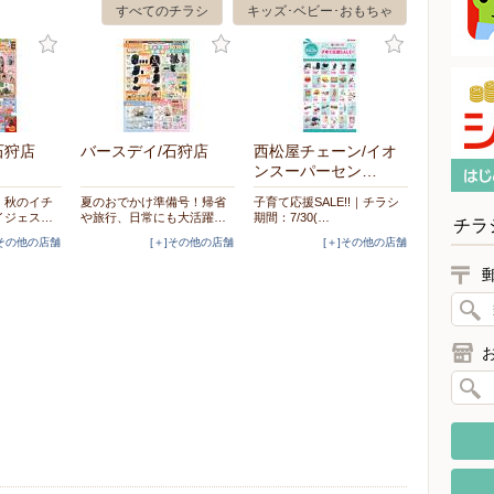
すべてのチラシ
キッズ･ベビー･おもちゃ
石狩店
バースデイ/石狩店
西松屋チェーン/イオ
ンスーパーセン…
】秋のイチ
夏のおでかけ準備号！帰省
子育て応援SALE!!｜チラシ
イジェス…
や旅行、日常にも大活躍…
期間：7/30(…
チラ
]その他の店舗
[＋]その他の店舗
[＋]その他の店舗