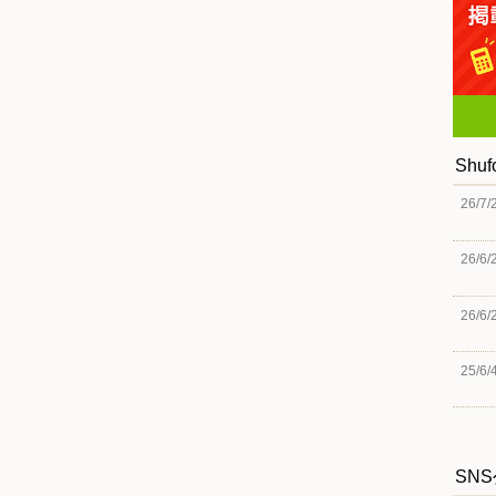
Shu
26/7/
26/6/
26/6/
25/6/
SN