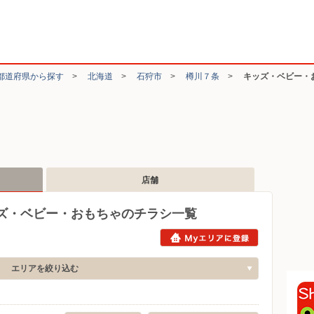
都道府県から探す
>
北海道
>
石狩市
>
樽川７条
>
キッズ・ベビー・
店舗
ズ・ベビー・おもちゃのチラシ一覧
エリアを絞り込む