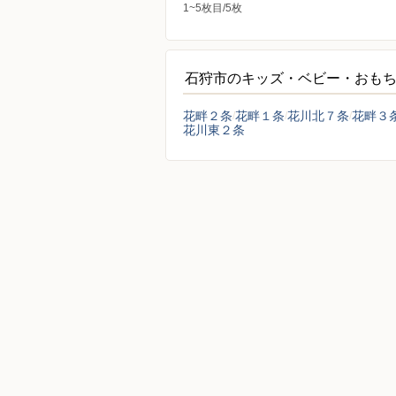
1~5枚目/5枚
石狩市のキッズ・ベビー・おも
花畔２条
花畔１条
花川北７条
花畔３
花川東２条