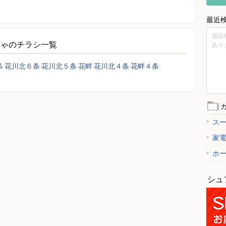
最近
最近
ちゃのチラシ一覧
あり
条
花川北６条
花川北５条
花畔
花川北４条
花畔４条
ス
家
ホ
シュ