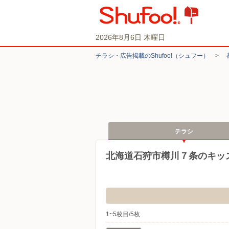
2026年8月6日 木曜日
チラシ・​広告掲載の​Shufoo!​（シュフー）
>
チラシ
北海道石狩市樽川７条のキッ
1~5枚目/5枚