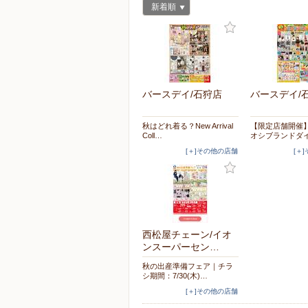
新着順
バースデイ/石狩店
バースデイ/
秋はどれ着る？New Arrival
【限定店舗開催
Coll…
オシブランドダ
[＋]その他の店舗
[＋
西松屋チェーン/イオ
ンスーパーセン…
秋の出産準備フェア｜チラ
シ期間：7/30(木)…
[＋]その他の店舗