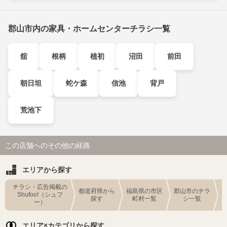
郡山市内の家具・ホームセンターチラシ一覧
舘
根柄
植初
沼田
前田
朝日坦
蛇ケ森
信池
背戸
荒池下
この店舗へのその他の経路
エリアから探す
チラシ・広告掲載の
都道府県から
福島県の市区
郡山市のチラ
Shufoo!（シュフ
探す
町村一覧
シ一覧
ー）
エリア×カテゴリから探す