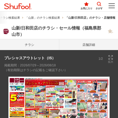
お気に入り
さがす
チラシ検索結果
「山新」のチラシ検索結果
「山新/日和田店」のチラシ・店舗情報
山新/日和田店のチラシ・セール情報（福島県郡
山市）
チラシ
店舗詳細
プレシャスアウトレット（IS）
1/2
拡大
掲載期間：2026/07/29～2026/08/18
（有効期限はチラシの記載をご確認下さい）