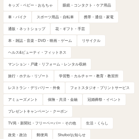
キッズ・ベビー・おもちゃ
眼鏡・コンタクト・ケア用品
車・バイク
スポーツ用品・自転車
携帯・通信・家電
通販・ネットショップ
花・ギフト・手芸
本・雑誌・音楽・DVD・映画・ゲーム
リサイクル
ヘルス&ビューティ・フィットネス
マンション・戸建・リフォーム・レンタル収納
旅行・ホテル・リゾート
学習塾・カルチャー・教育・教習所
レストラン・デリバリー・外食
フォトスタジオ・プリントサービス
アミューズメント
保険・共済・金融
冠婚葬祭・イベント
プレゼントキャンペーン・クーポン
TV局・新聞社・フリーペーパー・その他
生活・くらし
政党・政治
郵便局
Shufoo!お知らせ