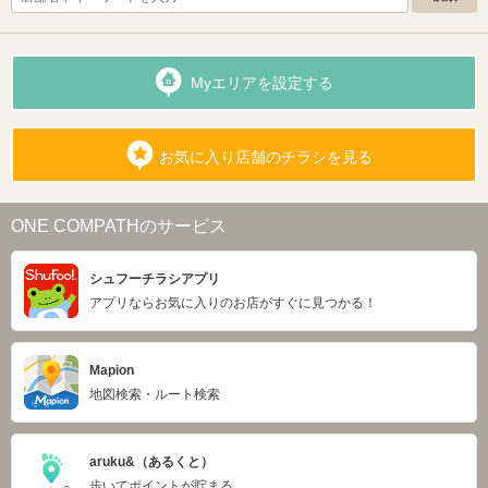
Myエリアを設定する
お気に入り店舗のチラシを見る
ONE COMPATHのサービス
シュフーチラシアプリ
アプリならお気に入りのお店がすぐに見つかる！
Mapion
地図検索・ルート検索
aruku&（あるくと）
歩いてポイントが貯まる