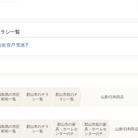
チラシ一覧
信池
背戸
荒池下
福島県の市区
郡山市のチラ
郡山市舘のチ
山新/日和田店
町村一覧
シ一覧
ラシ一覧
郡山市の家
郡山市舘の家
福島県の市区
郡山市のチラ
具・ホームセ
具・ホームセ
山新/日和田
町村一覧
シ一覧
ンターのチラ
ンターのチラ