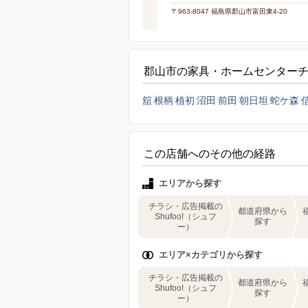
〒963-8047 福島県郡山市富田東4-20
郡山市の家具・ホームセンター
舘
根柄
植初
沼田
前田
朝日坦
蛇ケ森
この店舗へのその他の経路
エリアから探す
チラシ・広告掲載の
都道府県から
Shufoo!（シュフ
探す
ー）
エリア×カテゴリから探す
チラシ・広告掲載の
都道府県から
Shufoo!（シュフ
探す
ー）