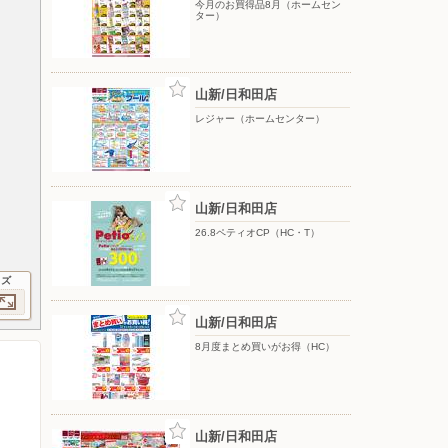
今月のお買得品8月（ホームセン
ター）
山新/日和田店
レジャー（ホームセンター）
山新/日和田店
26.8ペティオCP（HC・T）
イズ
山新/日和田店
8月度まとめ買いがお得（HC）
山新/日和田店