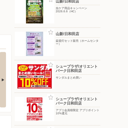
山新/日和田店
虫ケア用品キャンペーン
2026.6.6（HC）
山新/日和田店
盆提灯セット販売（ホームセンタ
ー）
シュープラザ/オリエント
パーク日和田店
サンダルまとめ買い
山富田店
ウエルシア/郡山駅東口店
ツルハ
シュープラザ/オリエント
富田東4-20
〒963-8802 福島県郡山市谷島町6-18
〒963-
パーク日和田店
２
アプリ会員様限定 アプリポイント
10%還元