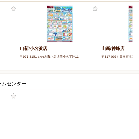
山新/小名浜店
山新/神峰店
〒971-8151 いわき市小名浜岡小名字沖11
〒317-0054 日立市本宮町4-
ームセンター