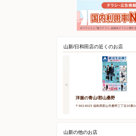
山新/日和田店の近くのお店
洋服の青山/郡山桑野
〒963-8025 福島県郡山市桑野三丁目20番2
山新の他のお店