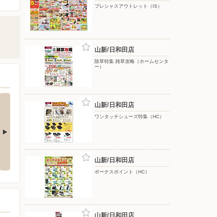
プレシャスアウトレット（IS）
山新/日和田店
除草特集 雑草攻略（ホームセンタ
ー）
山新/日和田店
ワンタッチシューズ特集（HC）
得（HC）
今月のお買得品8月（ホームセン
26.8ペティオCP（HC・T）
ター）
山新/日和田店
ボーナスポイント（HC）
山新/日和田店