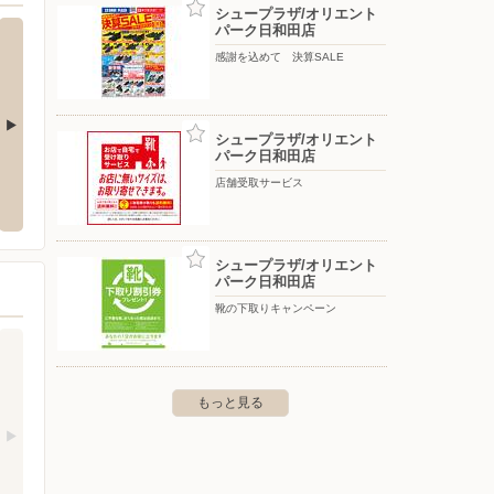
シュープラザ/オリエント
パーク日和田店
感謝を込めて 決算SALE
シュープラザ/オリエント
パーク日和田店
山新/常陸太田店
山新/
店舗受取サービス
26-11
〒313-0061 常陸太田市中城町西鯉沼3000-1
〒319-2
シュープラザ/オリエント
パーク日和田店
靴の下取りキャンペーン
もっと見る