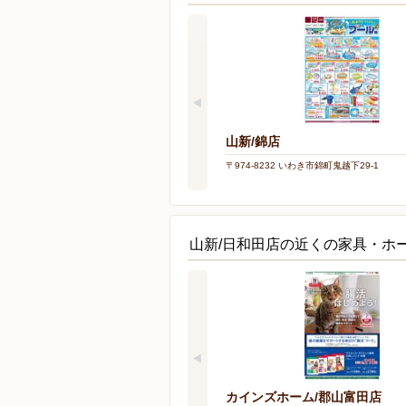
山新/錦店
〒974-8232 いわき市錦町鬼越下29-1
山新/日和田店の近くの家具・ホ
カインズホーム/郡山富田店