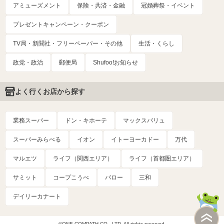
アミューズメント
保険・共済・金融
冠婚葬祭・イベント
プレゼントキャンペーン・クーポン
TV局・新聞社・フリーペーパー・その他
生活・くらし
政党・政治
郵便局
Shufoo!お知らせ
よく行くお店から探す
業務スーパー
ドン・キホーテ
マックスバリュ
スーパーみらべる
イオン
イトーヨーカドー
万代
マルエツ
ライフ（関西エリア）
ライフ（首都圏エリア）
サミット
コープこうべ
バロー
三和
デイリーカナート
©ONE COMPATH CO., LTD. All rights reserved.