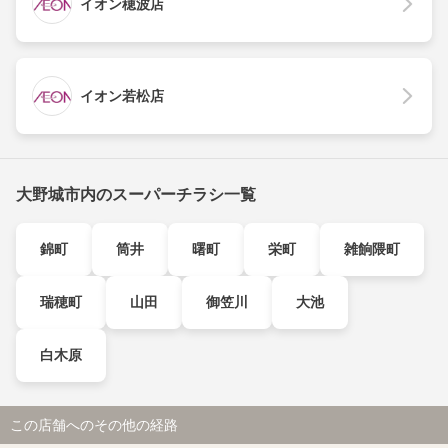
イオン穂波店
イオン若松店
大野城市内のスーパーチラシ一覧
錦町
筒井
曙町
栄町
雑餉隈町
瑞穂町
山田
御笠川
大池
白木原
この店舗へのその他の経路