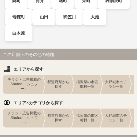
錦町
筒井
曙町
栄町
雑餉隈町
瑞穂町
山田
御笠川
大池
白木原
この店舗へのその他の経路
エリアから探す
チラシ・広告掲載の
都道府県から
福岡県の市区
大野城市のチ
Shufoo!（シュフ
探す
町村一覧
ラシ一覧
ー）
エリア×カテゴリから探す
チラシ・広告掲載の
都道府県から
福岡県の市区
大野城市のチ
Shufoo!（シュフ
探す
町村一覧
ラシ一覧
ー）