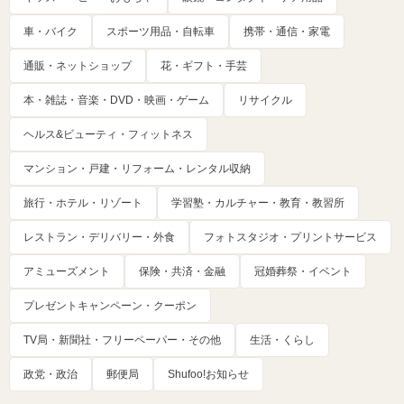
車・バイク
スポーツ用品・自転車
携帯・通信・家電
通販・ネットショップ
花・ギフト・手芸
本・雑誌・音楽・DVD・映画・ゲーム
リサイクル
ヘルス&ビューティ・フィットネス
マンション・戸建・リフォーム・レンタル収納
旅行・ホテル・リゾート
学習塾・カルチャー・教育・教習所
レストラン・デリバリー・外食
フォトスタジオ・プリントサービス
アミューズメント
保険・共済・金融
冠婚葬祭・イベント
プレゼントキャンペーン・クーポン
TV局・新聞社・フリーペーパー・その他
生活・くらし
政党・政治
郵便局
Shufoo!お知らせ