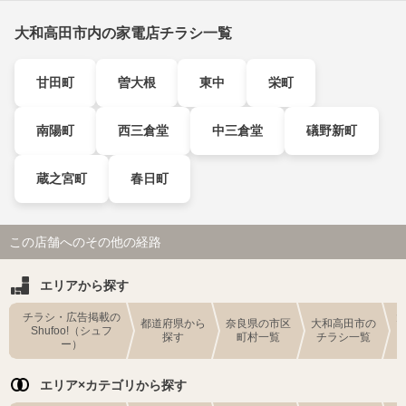
大和高田市内の家電店チラシ一覧
甘田町
曽大根
東中
栄町
南陽町
西三倉堂
中三倉堂
礒野新町
蔵之宮町
春日町
この店舗へのその他の経路
エリアから探す
チラシ・広告掲載の
都道府県から
奈良県の市区
大和高田市の
Shufoo!（シュフ
探す
町村一覧
チラシ一覧
ー）
エリア×カテゴリから探す