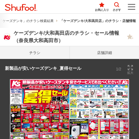
お気に入り
さがす
「ケーズデンキ」のチラシ検索結果
「ケーズデンキ/大和高田店」のチラシ・店舗情報
ケーズデンキ/大和高田店のチラシ・セール情報
（奈良県大和高田市）
チラシ
店舗詳細
新製品が安いケーズデンキ_夏得セール
1/2
拡大