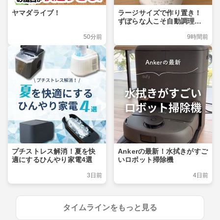
ヤマダライブ！
ラージサイズで作り置き！
ずぼらな人こそ自動調理ポ
ット
50分前
9時間前
プチストレス解消！夏を快
Ankerの最新！水拭きがすご
適にするひんやり家電4選
いロボット掃除機
3日前
4日前
タイムラインをもっと見る