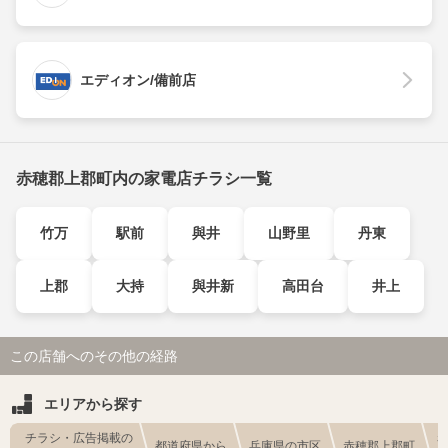
エディオン/備前店
赤穂郡上郡町内の家電店チラシ一覧
竹万
駅前
與井
山野里
丹東
上郡
大持
與井新
高田台
井上
この店舗へのその他の経路
エリアから探す
チラシ・広告掲載の
都道府県から
兵庫県の市区
赤穂郡上郡町