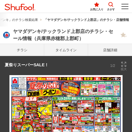
お気に入り
さがす
デンキ」のチラシ検索結果
「ヤマダデンキ/テックランド上郡店」のチラシ・店舗情報
ヤマダデンキ/テックランド上郡店のチラシ・セ
ール情報（兵庫県赤穂郡上郡町）
チラシ
タイム
ライン
店舗詳細
夏祭りスーパーSALE！
1/2
拡大