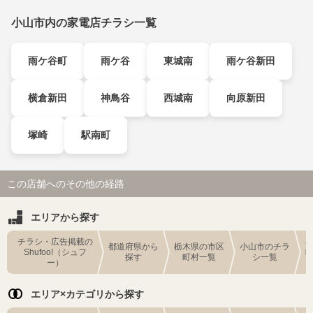
小山市内の家電店チラシ一覧
雨ケ谷町
雨ケ谷
東城南
雨ケ谷新田
横倉新田
神鳥谷
西城南
向原新田
塚崎
駅南町
この店舗へのその他の経路
エリアから探す
チラシ・広告掲載の
都道府県から
栃木県の市区
小山市のチラ
Shufoo!（シュフ
探す
町村一覧
シ一覧
ー）
エリア×カテゴリから探す