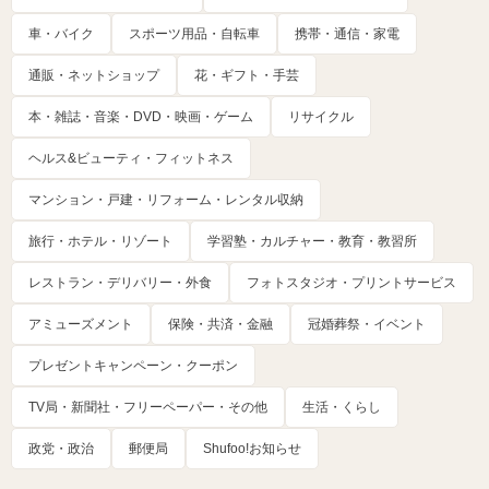
車・バイク
スポーツ用品・自転車
携帯・通信・家電
通販・ネットショップ
花・ギフト・手芸
本・雑誌・音楽・DVD・映画・ゲーム
リサイクル
ヘルス&ビューティ・フィットネス
マンション・戸建・リフォーム・レンタル収納
旅行・ホテル・リゾート
学習塾・カルチャー・教育・教習所
レストラン・デリバリー・外食
フォトスタジオ・プリントサービス
アミューズメント
保険・共済・金融
冠婚葬祭・イベント
プレゼントキャンペーン・クーポン
TV局・新聞社・フリーペーパー・その他
生活・くらし
政党・政治
郵便局
Shufoo!お知らせ