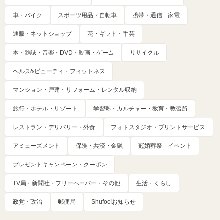
車・バイク
スポーツ用品・自転車
携帯・通信・家電
通販・ネットショップ
花・ギフト・手芸
本・雑誌・音楽・DVD・映画・ゲーム
リサイクル
ヘルス&ビューティ・フィットネス
マンション・戸建・リフォーム・レンタル収納
旅行・ホテル・リゾート
学習塾・カルチャー・教育・教習所
レストラン・デリバリー・外食
フォトスタジオ・プリントサービス
アミューズメント
保険・共済・金融
冠婚葬祭・イベント
プレゼントキャンペーン・クーポン
TV局・新聞社・フリーペーパー・その他
生活・くらし
政党・政治
郵便局
Shufoo!お知らせ