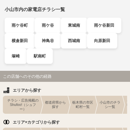
小山市内の家電店チラシ一覧
雨ケ谷町
雨ケ谷
東城南
雨ケ谷新田
横倉新田
神鳥谷
西城南
向原新田
塚崎
駅南町
この店舗へのその他の経路
エリアから探す
チラシ・広告掲載の
都道府県から
栃木県の市区
小山市のチラ
Shufoo!（シュフ
探す
町村一覧
シ一覧
ー）
エリア×カテゴリから探す