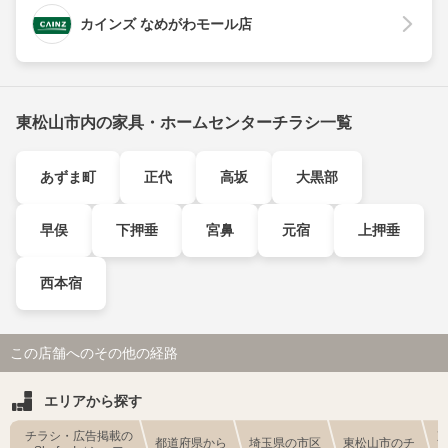
カインズ なめがわモール店
東松山市内の家具・ホームセンターチラシ一覧
あずま町
正代
高坂
大黒部
早俣
下押垂
宮鼻
元宿
上押垂
西本宿
この店舗へのその他の経路
エリアから探す
チラシ・広告掲載の
都道府県から
埼玉県の市区
東松山市のチ