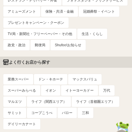
レストラン・デリバリー・外食
フォトスタジオ・プリントサービス
アミューズメント
保険・共済・金融
冠婚葬祭・イベント
プレゼントキャンペーン・クーポン
TV局・新聞社・フリーペーパー・その他
生活・くらし
政党・政治
郵便局
Shufoo!お知らせ
よく行くお店から探す
業務スーパー
ドン・キホーテ
マックスバリュ
スーパーみらべる
イオン
イトーヨーカドー
万代
マルエツ
ライフ（関西エリア）
ライフ（首都圏エリア）
サミット
コープこうべ
バロー
三和
デイリーカナート