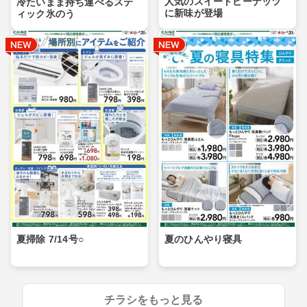
人気のスイートピーナッツ
冷たいまま持ち運べるステ
に新味が登場
ィック氷のう
夏掃除 7/14号○
夏のひんやり寝具
チラシをもっと見る