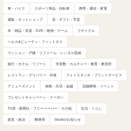
車・バイク
スポーツ用品・自転車
携帯・通信・家電
通販・ネットショップ
花・ギフト・手芸
本・雑誌・音楽・DVD・映画・ゲーム
リサイクル
ヘルス&ビューティ・フィットネス
マンション・戸建・リフォーム・レンタル収納
旅行・ホテル・リゾート
学習塾・カルチャー・教育・教習所
レストラン・デリバリー・外食
フォトスタジオ・プリントサービス
アミューズメント
保険・共済・金融
冠婚葬祭・イベント
プレゼントキャンペーン・クーポン
TV局・新聞社・フリーペーパー・その他
生活・くらし
政党・政治
郵便局
Shufoo!お知らせ