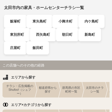
太田市内の家具・ホームセンターチラシ一覧
飯塚町
東矢島町
小舞木町
内ケ島町
東別所町
西矢島町
朝日町
新島町
庄屋町
飯田町
この店舗へのその他の経路
エリアから探す
チラシ・広告掲載の
都道府県から
群馬県の市区
太田市のチラ
Shufoo!（シュフ
探す
町村一覧
シ一覧
ー）
エリア×カテゴリから探す