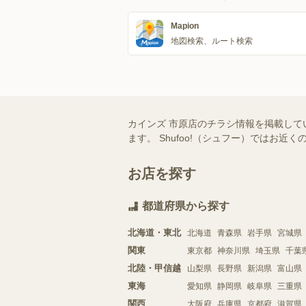
Mapion
地図検索、ルート検索
カインズ 市原店のチラシ情報を掲載して
ます。 Shufoo!（シュフー）では
お店を探す
都道府県から探す
北海道・東北
北海道
青森県
岩手県
宮城県
関東
東京都
神奈川県
埼玉県
千葉
北陸・甲信越
山梨県
長野県
新潟県
富山県
東海
愛知県
静岡県
岐阜県
三重県
関西
大阪府
兵庫県
京都府
滋賀県