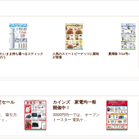
たいまま持ち運べるスティック
人気のスイートピーナッツに新味
夏掃除 7/14号○
のう
が登場
定セール
カインズ 家電均一祭
夏
開催中！
ー
、 吸引力
3000円均一では、 オーブン
夏
ティ…
トースター 電気ケ…
開