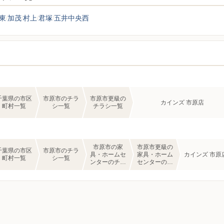
東
加茂
村上
君塚
五井中央西
千葉県の市区
市原市のチラ
市原市更級の
カインズ 市原店
町村一覧
シ一覧
チラシ一覧
市原市の家
市原市更級の
千葉県の市区
市原市のチラ
具・ホームセ
家具・ホーム
カインズ 市原
町村一覧
シ一覧
ンターのチラ
センターのチ
シ一覧
ラシ一覧