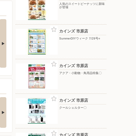
人気のスイートピーナッツに新味
が登場
カインズ 市原店
SummerDIYウィーク 7/29号○
夏のひんやり寝具
ポップアップテント
カインズ 市原店
アクア・小動物・鳥用品特集〇
の酒類合同キャンペ
カインズ 市原店
ン
クールシェルター〇
の酒類合同キャンペーン
催中！ 抽選で最大…
カインズ 市原店