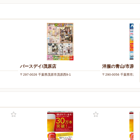
バースデイ/茂原店
洋服の青山/市原五
〒297-0026 千葉県茂原市茂原西9-1
〒290-0056 千葉県市原