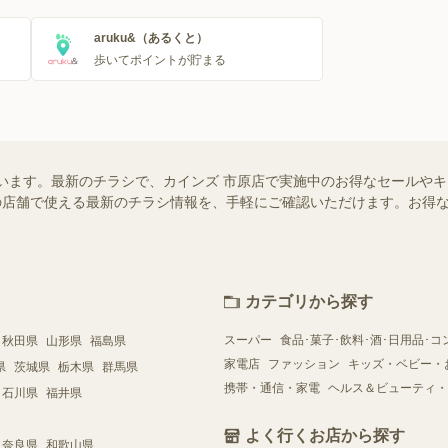
aruku&（あるくと）
歩いてポイントが貯まる
います。最新のチラシで、カインズ 市原店で実施中のお得なセールや
お近くの店舗で使える最新のチラシ情報を、手軽にご確認いただけます。お
カテゴリから探す
スーパー
食品･菓子･飲料･酒･日用品･コ
秋田県
山形県
福島県
家電店
ファッション
キッズ・ベビー・
県
茨城県
栃木県
群馬県
携帯・通信・家電
ヘルス＆ビューティ・
石川県
福井県
よく行くお店から探す
奈良県
和歌山県