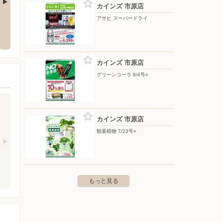
カインズ 市原店
アサヒ スーパードライ
カインズ 船橋習志野店
カイン
-2-1
〒274-0071 船橋市習志野4-12-40
〒285-
1画地
カインズ 市原店
グリーンコーラ 8/4号○
カインズ 市原店
観葉植物 7/23号○
もっと見る