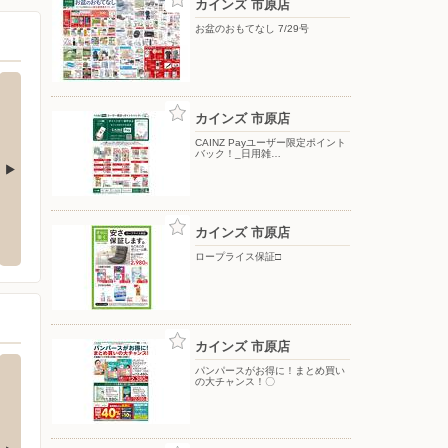
カインズ 市原店
お盆のおもてなし 7/29号
カインズ 市原店
CAINZ Payユーザー限定ポイント
バック！_日用雑…
井
ドラッグセイムス 八幡店
シュー
カインズ 市原店
市五井4826番地の2
〒290-0062 千葉県市原市八幡2072‐1
〒290-
1F
ロープライス保証□
カインズ 市原店
パンパースがお得に！まとめ買い
の大チャンス！〇