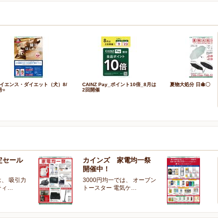
イエンス・ダイエット（犬）8/
CAINZ Pay_ポイント10倍_8月は
夏物大処分 日傘〇
号○
2回開催
定セール
カインズ 家電均一祭
夏
開催中！
ー
、 吸引力
3000円均一では、 オーブン
夏
ティ…
トースター 電気ケ…
開