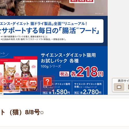
表示サ
（猫）8/8号○