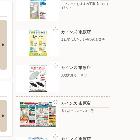
リフォームおすすめ工事【LIXILト
イレ】□
カインズ 市原店
夏に楽しみたいレモンのお菓子
夏物大処分 ポップアップテント
水やりラクラク 散水ノズル〇
+水物〇
カインズ 市原店
夏物大処分 日傘〇
の酒類合同キャンペ
カインズ 市原店
ン
省エネリフォーム8/8号
の酒類合同キャンペーン
催中！ 抽選で最大…
カインズ 市原店