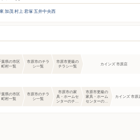
東
加茂
村上
君塚
五井中央西
千葉県の市区
市原市のチラ
市原市更級の
カインズ 市原店
町村一覧
シ一覧
チラシ一覧
市原市の家
市原市更級の
千葉県の市区
市原市のチラ
具・ホームセ
家具・ホーム
カインズ 市原
町村一覧
シ一覧
ンターのチラ
センターのチ
シ一覧
ラシ一覧