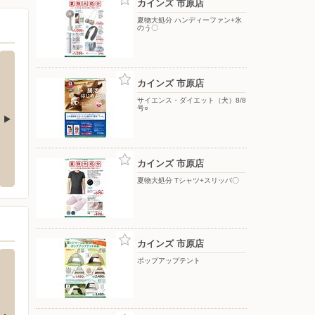
カインズ 市原店
夏物大処分 ハンディーファン+氷
のう〇
カインズ 市原店
サイエンス・ダイエット（犬）8/8
号○
ヤマダデンキ/テックランド千葉中央店
洋服の
カインズ 市原店
家之子455-1
〒260-0825 千葉県千葉市中央区村田町893-791
〒290-
夏物大処分 Tシャツ+スリッパ〇
カインズ 市原店
ポップアップテント