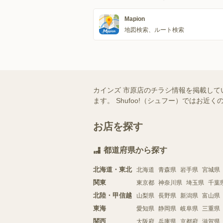
Mapion
地図検索、ルート検索
カインズ 市原店のチラシ情報を掲載して
ます。 Shufoo!（シュフー）では
お店を探す
都道府県から探す
北海道・東北
北海道
青森県
岩手県
宮城県
関東
東京都
神奈川県
埼玉県
千葉
北陸・甲信越
山梨県
長野県
新潟県
富山県
東海
愛知県
静岡県
岐阜県
三重県
関西
大阪府
兵庫県
京都府
滋賀県