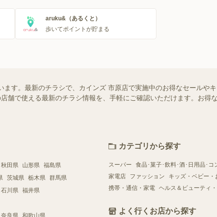
aruku&（あるくと）
歩いてポイントが貯まる
います。最新のチラシで、カインズ 市原店で実施中のお得なセールや
お近くの店舗で使える最新のチラシ情報を、手軽にご確認いただけます。お
カテゴリから探す
スーパー
食品･菓子･飲料･酒･日用品･コ
秋田県
山形県
福島県
家電店
ファッション
キッズ・ベビー・
県
茨城県
栃木県
群馬県
携帯・通信・家電
ヘルス＆ビューティ・
石川県
福井県
よく行くお店から探す
奈良県
和歌山県