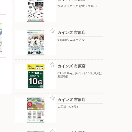
水やりラクラク 散水ノズル〇
カインズ 市原店
e-cycleリニューアル
カインズ 市原店
CAINZ Pay_ポイント10倍_8月は
2回開催
カインズ 市原店
人工砂 7/25号○