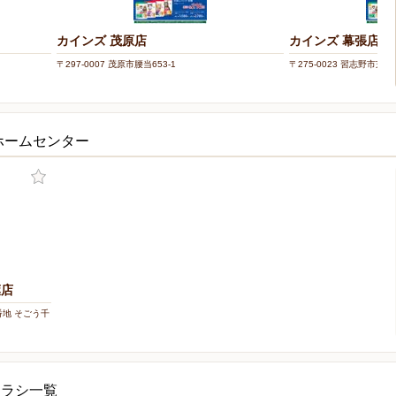
カインズ 茂原店
カインズ 幕張店
〒297-0007 茂原市腰当653-1
〒275-0023 習志野市芝園1
ホームセンター
葉店
0番地 そごう千
チラシ一覧