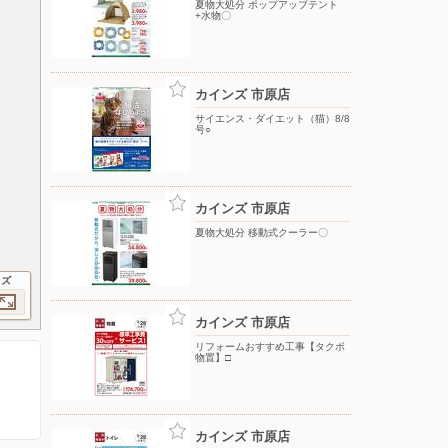
夏物大処分 ポップアップテント
+水物〇
カインズ 市原店
サイエンス・ダイエット（猫）8/8
号○
カインズ 市原店
夏物大処分 移動式クーラー〇
イズ
カインズ 市原店
リフォームおすすめ工事【タクボ
物置】□
カインズ 市原店