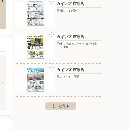
カインズ 市原店
夏掃除 7/14号○
カインズ 船橋習志野店
カイン
-2-1
〒274-0071 船橋市習志野4-12-40
〒285-
1画地
カインズ 市原店
手軽に始めるバーベキュー特集～
コンロ編～
カインズ 市原店
夏のひんやり寝具
もっと見る