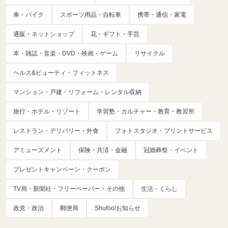
車・バイク
スポーツ用品・自転車
携帯・通信・家電
通販・ネットショップ
花・ギフト・手芸
本・雑誌・音楽・DVD・映画・ゲーム
リサイクル
ヘルス&ビューティ・フィットネス
マンション・戸建・リフォーム・レンタル収納
旅行・ホテル・リゾート
学習塾・カルチャー・教育・教習所
レストラン・デリバリー・外食
フォトスタジオ・プリントサービス
アミューズメント
保険・共済・金融
冠婚葬祭・イベント
プレゼントキャンペーン・クーポン
TV局・新聞社・フリーペーパー・その他
生活・くらし
政党・政治
郵便局
Shufoo!お知らせ