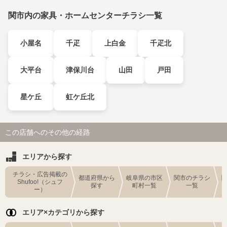
関市内の家具・ホームセンターチラシ一覧
小屋名
千疋
上白金
千疋北
大平台
津保川台
山田
戸田
星ケ丘
虹ケ丘北
この店舗へのその他の経路
エリアから探す
チラシ・広告掲載の
都道府県から
岐阜県の市区
関市のチラシ
Shufoo!（シュフ
探す
町村一覧
一覧
ー）
エリア×カテゴリから探す