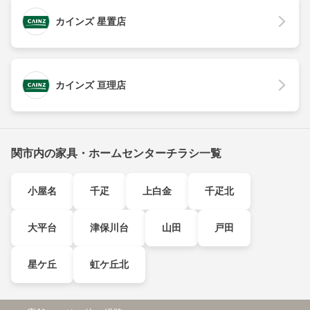
カインズ 星置店
カインズ 亘理店
関市内の家具・ホームセンターチラシ一覧
小屋名
千疋
上白金
千疋北
大平台
津保川台
山田
戸田
星ケ丘
虹ケ丘北