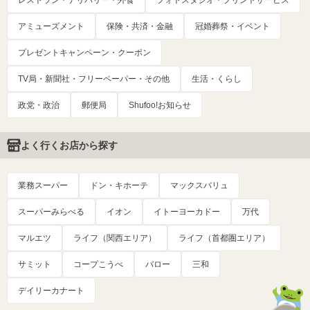
レストラン・デリバリー・外食
フォトスタジオ・プリントサービス
アミューズメント
保険・共済・金融
冠婚葬祭・イベント
プレゼントキャンペーン・クーポン
TV局・新聞社・フリーペーパー・その他
生活・くらし
政党・政治
郵便局
Shufoo!お知らせ
よく行くお店から探す
業務スーパー
ドン・キホーテ
マックスバリュ
スーパーみらべる
イオン
イトーヨーカドー
万代
マルエツ
ライフ（関西エリア）
ライフ（首都圏エリア）
サミット
コープこうべ
バロー
三和
デイリーカナート