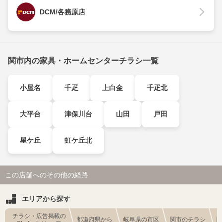
DCM/各務原店
関市内の家具・ホームセンターチラシ一覧
小屋名
千疋
上白金
千疋北
大平台
津保川台
山田
戸田
星ケ丘
虹ケ丘北
この店舗へのその他の経路
エリアから探す
チラシ・広告掲載の
都道府県から
岐阜県の市区
関市のチラシ