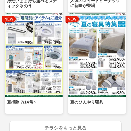
人気のスイートピーナッツ
冷たいまま持ち運べるステ
に新味が登場
ィック氷のう
夏掃除 7/14号○
夏のひんやり寝具
チラシをもっと見る