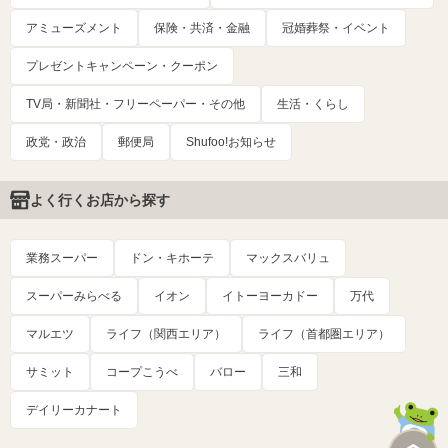
アミューズメント
保険・共済・金融
冠婚葬祭・イベント
プレゼントキャンペーン・クーポン
TV局・新聞社・フリーペーパー・その他
生活・くらし
政党・政治
郵便局
Shufoo!お知らせ
よく行くお店から探す
業務スーパー
ドン・キホーテ
マックスバリュ
スーパーみらべる
イオン
イトーヨーカドー
万代
マルエツ
ライフ（関西エリア）
ライフ（首都圏エリア）
サミット
コープこうべ
バロー
三和
デイリーカナート