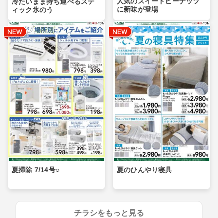
人気のスイートピーナッツ
冷たいまま持ち運べるステ
に新味が登場
ィック氷のう
夏掃除 7/14号○
夏のひんやり寝具
チラシをもっと見る