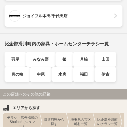
ジョイフル本田/千代田店
比企郡滑川町内の家具・ホームセンターチラシ一覧
羽尾
みなみ野
都
月輪
山田
月の輪
中尾
水房
福田
伊古
この店舗へのその他の経路
エリアから探す
チラシ・広告掲載の
都道府県から
埼玉県の市区
比企郡滑川町
Shufoo!（シュフ
探す
町村一覧
のチラシ一覧
ー）