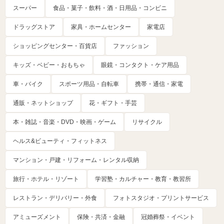
スーパー
食品・菓子・飲料・酒・日用品・コンビニ
ドラッグストア
家具・ホームセンター
家電店
ショッピングセンター・百貨店
ファッション
キッズ・ベビー・おもちゃ
眼鏡・コンタクト・ケア用品
車・バイク
スポーツ用品・自転車
携帯・通信・家電
通販・ネットショップ
花・ギフト・手芸
本・雑誌・音楽・DVD・映画・ゲーム
リサイクル
ヘルス&ビューティ・フィットネス
マンション・戸建・リフォーム・レンタル収納
旅行・ホテル・リゾート
学習塾・カルチャー・教育・教習所
レストラン・デリバリー・外食
フォトスタジオ・プリントサービス
アミューズメント
保険・共済・金融
冠婚葬祭・イベント