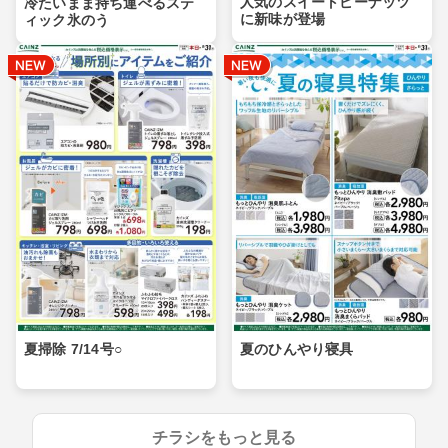
人気のスイートピーナッツ
冷たいまま持ち運べるステ
に新味が登場
ィック氷のう
夏掃除 7/14号○
夏のひんやり寝具
チラシをもっと見る