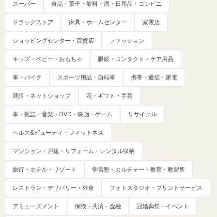
スーパー
食品・菓子・飲料・酒・日用品・コンビニ
ドラッグストア
家具・ホームセンター
家電店
ショッピングセンター・百貨店
ファッション
キッズ・ベビー・おもちゃ
眼鏡・コンタクト・ケア用品
車・バイク
スポーツ用品・自転車
携帯・通信・家電
通販・ネットショップ
花・ギフト・手芸
本・雑誌・音楽・DVD・映画・ゲーム
リサイクル
ヘルス&ビューティ・フィットネス
マンション・戸建・リフォーム・レンタル収納
旅行・ホテル・リゾート
学習塾・カルチャー・教育・教習所
レストラン・デリバリー・外食
フォトスタジオ・プリントサービス
アミューズメント
保険・共済・金融
冠婚葬祭・イベント