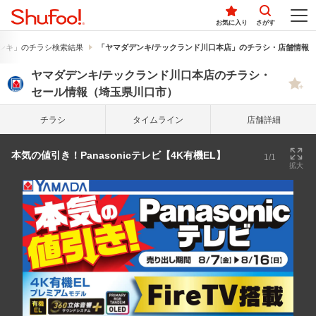
お気に入り
さがす
ンキ」のチラシ検索結果
「ヤマダデンキ/テックランド川口本店」のチラシ・店舗情報
ヤマダデンキ/テックランド川口本店のチラシ・
セール情報（埼玉県川口市）
チラシ
タイム
ライン
店舗詳細
本気の値引き！Panasonicテレビ【4K有機EL】
1/1
拡大