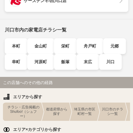
ケーズデンキ/西川口店
川口市内の家電店チラシ一覧
本町
金山町
栄町
舟戸町
元郷
幸町
河原町
飯塚
末広
川口
この店舗へのその他の経路
エリアから探す
チラシ・広告掲載の
都道府県から
埼玉県の市区
川口市のチラ
Shufoo!（シュフ
探す
町村一覧
シ一覧
ー）
エリア×カテゴリから探す