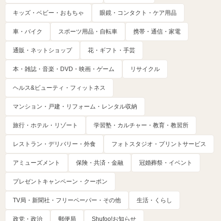
キッズ・ベビー・おもちゃ
眼鏡・コンタクト・ケア用品
車・バイク
スポーツ用品・自転車
携帯・通信・家電
通販・ネットショップ
花・ギフト・手芸
本・雑誌・音楽・DVD・映画・ゲーム
リサイクル
ヘルス&ビューティ・フィットネス
マンション・戸建・リフォーム・レンタル収納
旅行・ホテル・リゾート
学習塾・カルチャー・教育・教習所
レストラン・デリバリー・外食
フォトスタジオ・プリントサービス
アミューズメント
保険・共済・金融
冠婚葬祭・イベント
プレゼントキャンペーン・クーポン
TV局・新聞社・フリーペーパー・その他
生活・くらし
政党・政治
郵便局
Shufoo!お知らせ