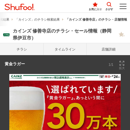
お気に入り
さがす
索結果
「カインズ」のチラシ検索結果
「カインズ 修善寺店」のチラシ・店舗情報
カインズ 修善寺店のチラシ・セール情報（静岡
県伊豆市）
チラシ
タイム
ライン
店舗詳細
黄金ラガー
1/1
拡大