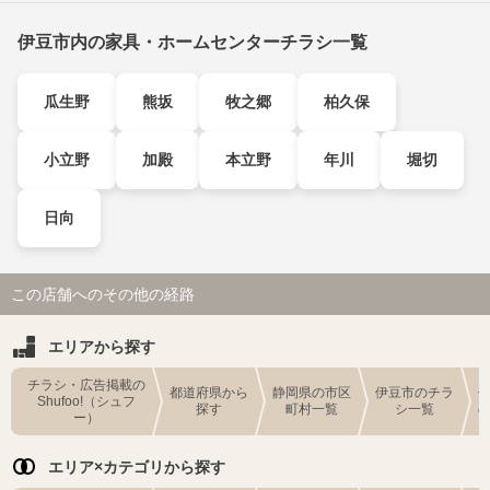
伊豆市内の家具・ホームセンターチラシ一覧
瓜生野
熊坂
牧之郷
柏久保
小立野
加殿
本立野
年川
堀切
日向
この店舗へのその他の経路
エリアから探す
チラシ・広告掲載の
都道府県から
静岡県の市区
伊豆市のチラ
Shufoo!（シュフ
探す
町村一覧
シ一覧
ー）
エリア×カテゴリから探す