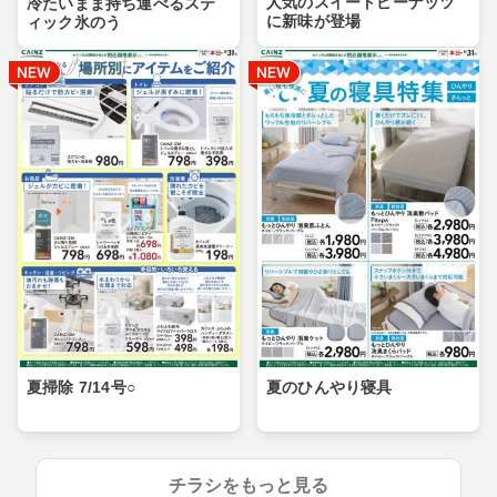
人気のスイートピーナッツ
冷たいまま持ち運べるステ
に新味が登場
ィック氷のう
夏掃除 7/14号○
夏のひんやり寝具
チラシをもっと見る