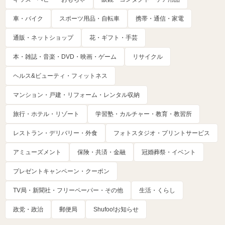
車・バイク
スポーツ用品・自転車
携帯・通信・家電
通販・ネットショップ
花・ギフト・手芸
本・雑誌・音楽・DVD・映画・ゲーム
リサイクル
ヘルス&ビューティ・フィットネス
マンション・戸建・リフォーム・レンタル収納
旅行・ホテル・リゾート
学習塾・カルチャー・教育・教習所
レストラン・デリバリー・外食
フォトスタジオ・プリントサービス
アミューズメント
保険・共済・金融
冠婚葬祭・イベント
プレゼントキャンペーン・クーポン
TV局・新聞社・フリーペーパー・その他
生活・くらし
政党・政治
郵便局
Shufoo!お知らせ