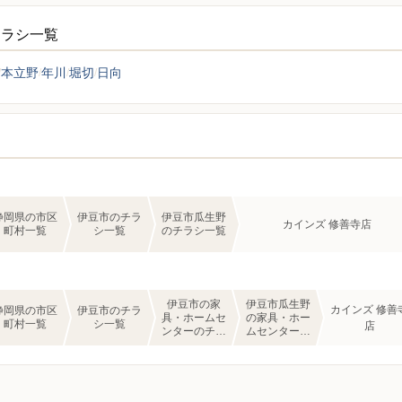
チラシ一覧
本立野
年川
堀切
日向
静岡県の市区
伊豆市のチラ
伊豆市瓜生野
カインズ 修善寺店
町村一覧
シ一覧
のチラシ一覧
伊豆市の家
伊豆市瓜生野
カインズ 修善
静岡県の市区
伊豆市のチラ
具・ホームセ
の家具・ホー
町村一覧
シ一覧
店
ンターのチラ
ムセンターの
シ一覧
チラシ一覧