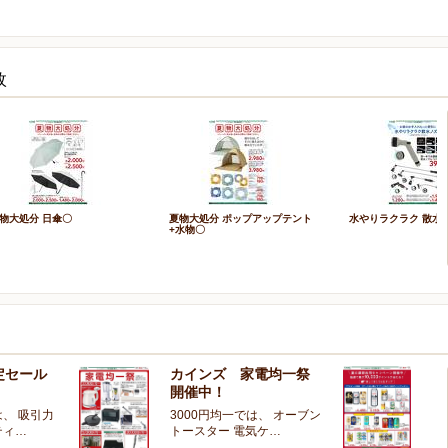
枚
物大処分 日傘〇
夏物大処分 ポップアップテント
水やりラクラク 散水
+水物〇
定セール
カインズ 家電均一祭
夏
開催中！
ー
、 吸引力
3000円均一では、 オーブン
夏
ティ…
トースター 電気ケ…
開