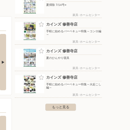
夏掃除 7/14号○
家具･ホームセンター
カインズ 修善寺店
手軽に始めるバーベキュー特集～コンロ編
～
家具･ホームセンター
カインズ 修善寺店
夏のひんやり寝具
家具･ホームセンター
ファッションセンターしまむら/函南店
Shu
カインズ 修善寺店
リア）
3-19-26 TOPPAN芝浦ビル
〒419-0113 静岡県田方郡函南町大土肥字石原8
手軽に始めるバーベキュー特集～火起こし
編～
〒000-00
家具･ホームセンター
もっと見る