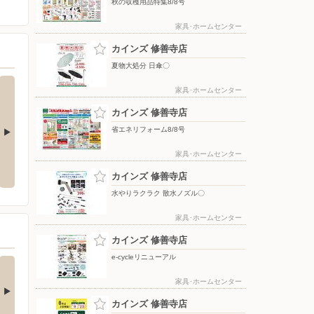
秋の収穫用品特集8/8号
家具･ホームセンター
カインズ 修善寺店
夏物大処分 日傘〇
家具･ホームセンター
カインズ 修善寺店
省エネリフォーム8/8号
ノズル〇
夏物大処分 移動式クーラー〇
夏物大処分 ハンディーファン+氷
家具･ホームセンター
のう〇
カインズ 修善寺店
水やりラクラク 散水ノズル〇
家具･ホームセンター
カインズ 修善寺店
e-cycleリニューアル
の酒類合同キャンペ
ン
家具･ホームセンター
の酒類合同キャンペーン
催中！ 抽選で最大…
カインズ 修善寺店