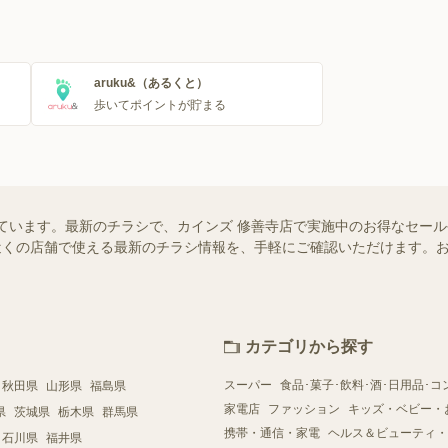
aruku&（あるくと）
歩いてポイントが貯まる
ています。最新のチラシで、カインズ 修善寺店で実施中のお得なセー
ではお近くの店舗で使える最新のチラシ情報を、手軽にご確認いただけます
カテゴリから探す
スーパー
食品･菓子･飲料･酒･日用品･コ
秋田県
山形県
福島県
家電店
ファッション
キッズ・ベビー・
県
茨城県
栃木県
群馬県
携帯・通信・家電
ヘルス＆ビューティ・
石川県
福井県