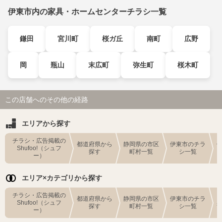
伊東市内の家具・ホームセンターチラシ一覧
鎌田
宮川町
桜ガ丘
南町
広野
岡
瓶山
末広町
弥生町
桜木町
この店舗へのその他の経路
エリアから探す
チラシ・広告掲載の
都道府県から
静岡県の市区
伊東市のチラ
Shufoo!（シュフ
探す
町村一覧
シ一覧
ー）
エリア×カテゴリから探す
チラシ・広告掲載の
都道府県から
静岡県の市区
伊東市のチラ
Shufoo!（シュフ
探す
町村一覧
シ一覧
ー）