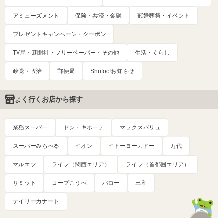
アミューズメント
保険・共済・金融
冠婚葬祭・イベント
プレゼントキャンペーン・クーポン
TV局・新聞社・フリーペーパー・その他
生活・くらし
政党・政治
郵便局
Shufoo!お知らせ
よく行くお店から探す
業務スーパー
ドン・キホーテ
マックスバリュ
スーパーみらべる
イオン
イトーヨーカドー
万代
マルエツ
ライフ（関西エリア）
ライフ（首都圏エリア）
サミット
コープこうべ
バロー
三和
デイリーカナート