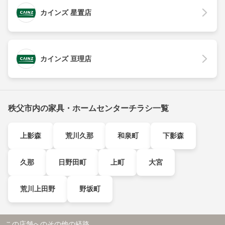
カインズ 星置店
カインズ 亘理店
秩父市内の家具・ホームセンターチラシ一覧
上影森
荒川久那
和泉町
下影森
久那
日野田町
上町
大宮
荒川上田野
野坂町
この店舗へのその他の経路