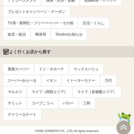
アミューズメント
保険・共済・金融
冠婚葬祭・イベント
プレゼントキャンペーン・クーポン
TV局・新聞社・フリーペーパー・その他
生活・くらし
政党・政治
郵便局
Shufoo!お知らせ
よく行くお店から探す
業務スーパー
ドン・キホーテ
マックスバリュ
スーパーみらべる
イオン
イトーヨーカドー
万代
マルエツ
ライフ（関西エリア）
ライフ（首都圏エリア）
サミット
コープこうべ
バロー
三和
デイリーカナート
©ONE COMPATH CO., LTD. All rights reserved.