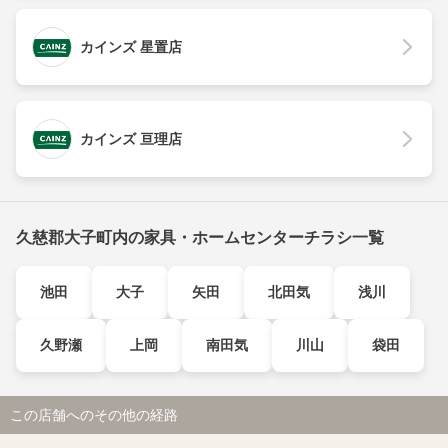
カインズ 星置店
カインズ 亘理店
久慈郡大子町内の家具・ホームセンターチラシ一覧
池田
大子
矢田
北田気
浅川
久野瀬
上岡
南田気
川山
袋田
この店舗へのその他の経路