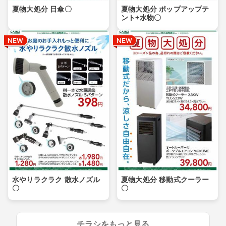
夏物大処分 日傘〇
夏物大処分 ポップアップテ
ント+水物〇
水やりラクラク 散水ノズル
夏物大処分 移動式クーラー
〇
〇
チラシをもっと見る