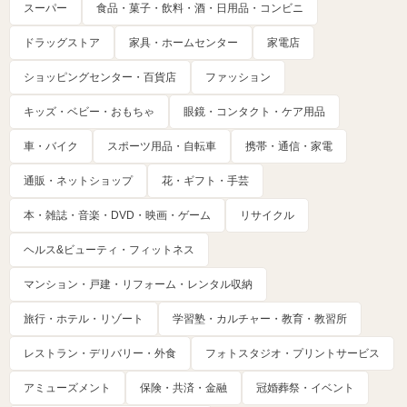
スーパー
食品・菓子・飲料・酒・日用品・コンビニ
ドラッグストア
家具・ホームセンター
家電店
ショッピングセンター・百貨店
ファッション
キッズ・ベビー・おもちゃ
眼鏡・コンタクト・ケア用品
車・バイク
スポーツ用品・自転車
携帯・通信・家電
通販・ネットショップ
花・ギフト・手芸
本・雑誌・音楽・DVD・映画・ゲーム
リサイクル
ヘルス&ビューティ・フィットネス
マンション・戸建・リフォーム・レンタル収納
旅行・ホテル・リゾート
学習塾・カルチャー・教育・教習所
レストラン・デリバリー・外食
フォトスタジオ・プリントサービス
アミューズメント
保険・共済・金融
冠婚葬祭・イベント