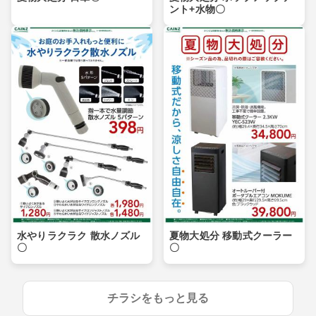
ント+水物〇
水やりラクラク 散水ノズル
夏物大処分 移動式クーラー
〇
〇
チラシをもっと見る