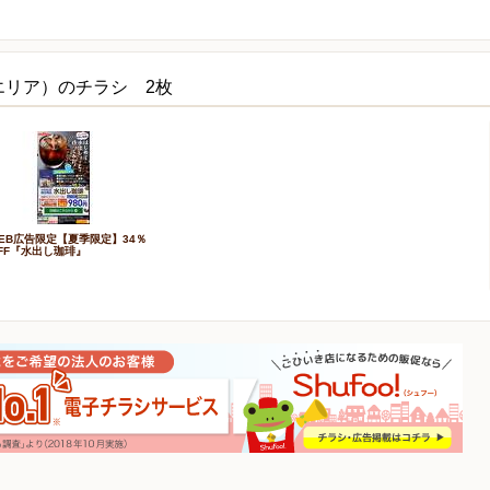
エリア）のチラシ 2枚
EB広告限定【夏季限定】34％
FF『水出し珈琲』