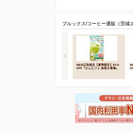
ブルックス/コーヒー通販（茨城
WEB広告限定【夏季限定】50％
W
OFF『かんたフェ 抹茶＆青梅』
O