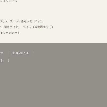
フィットネス
バリュ
スーパーみらべる
イオン
フ（関西エリア）
ライフ（首都圏エリア）
イリーカナート
せ
Shufoo!とは
方針