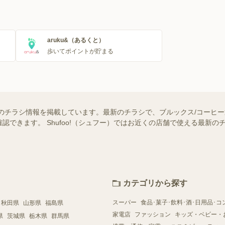
aruku&（あるくと）
歩いてポイントが貯まる
のチラシ情報を掲載しています。最新のチラシで、ブルックス/コーヒ
認できます。 Shufoo!（シュフー）ではお近くの店舗で使える最新
カテゴリから探す
スーパー
食品･菓子･飲料･酒･日用品･コ
秋田県
山形県
福島県
家電店
ファッション
キッズ・ベビー・
県
茨城県
栃木県
群馬県