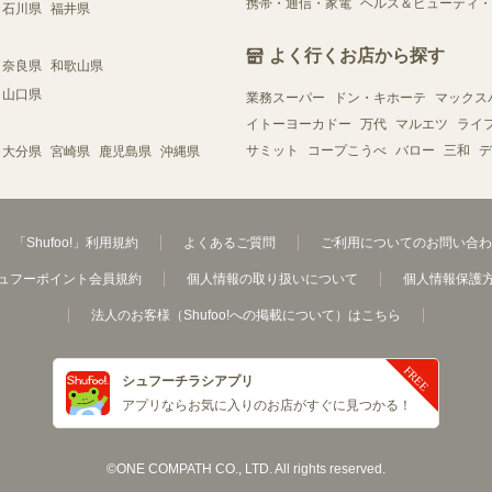
携帯・通信・家電
ヘルス＆ビューティ・
石川県
福井県
よく行くお店から探す
奈良県
和歌山県
山口県
業務スーパー
ドン・キホーテ
マックス
イトーヨーカドー
万代
マルエツ
ライ
サミット
コープこうべ
バロー
三和
デ
大分県
宮崎県
鹿児島県
沖縄県
「Shufoo!」利用規約
よくあるご質問
ご利用についてのお問い合わ
ュフーポイント会員規約
個人情報の取り扱いについて
個人情報保護
法人のお客様（Shufoo!への掲載について）はこちら
シュフーチラシアプリ
アプリならお気に入りのお店がすぐに見つかる！
©ONE COMPATH CO., LTD. All rights reserved.